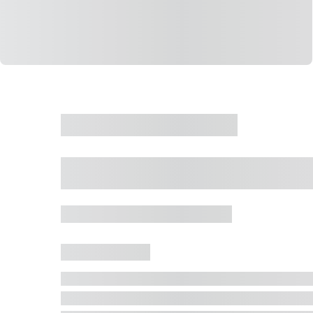
CASA
VENDA
CÓD: 19327
Casa 5 Dormitórios 
Jurerê Internacional, Florianópolis - SC