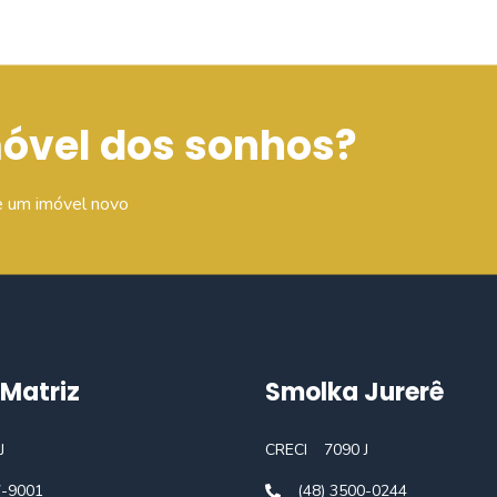
móvel dos sonhos?
e um imóvel novo
Matriz
Smolka Jurerê
J
CRECI
7090 J
7-9001
(48) 3500-0244