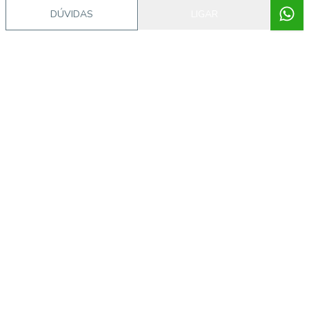
DÚVIDAS
LIGAR
Video do imóvel
Imóveis semelhantes
54793