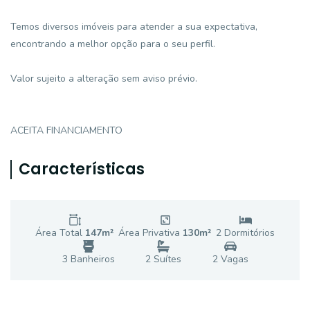
Temos diversos imóveis para atender a sua expectativa,
encontrando a melhor opção para o seu perfil.
Valor sujeito a alteração sem aviso prévio.
ACEITA FINANCIAMENTO
Características
Área Total
147
m²
Área Privativa
130
m²
2
Dormitório
s
3
Banheiro
s
2
Suíte
s
2
Vaga
s