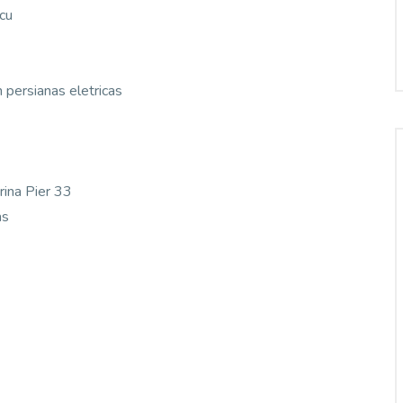
cu
persianas eletricas
rina Pier 33
as