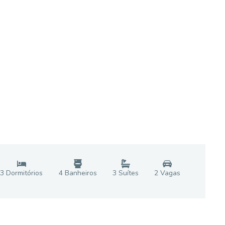
3
Dormitório
s
4
Banheiro
s
3
Suíte
s
2
Vaga
s