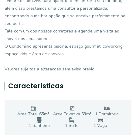
sempre disponíveis para ajudá-lo a encontrar o seu lar ideal,
além disso prestamos uma consultoria personalizada,
encontrando a melhor opção que se encaixe perfeitamente no
seu perfil.
Fale com um dos nossos corretores e agende uma visita ao
imóvel dos seus sonhos.
O Condomínio apresenta piscina, espaço gourmet, coworking,
espaço kids e área de convívio.
Valores sujeitos a alteracoes sem aviso previo.
Características
Área Total
65
m²
Área Privativa
53
m²
1
Dormitório
1
Banheiro
1
Suíte
1
Vaga