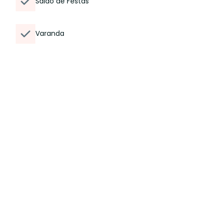
Salao de Festas
Varanda