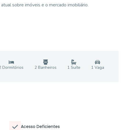
atual sobre imóveis e o mercado imobiliário.
2
Dormitório
s
2
Banheiro
s
1
Suíte
1
Vaga
Acesso Deficientes