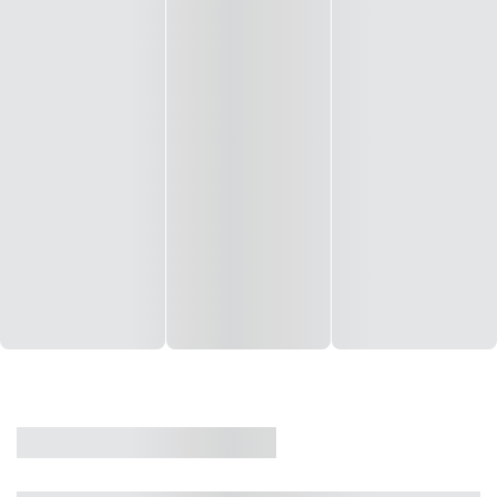
CASA
VENDA
CÓD: 19327