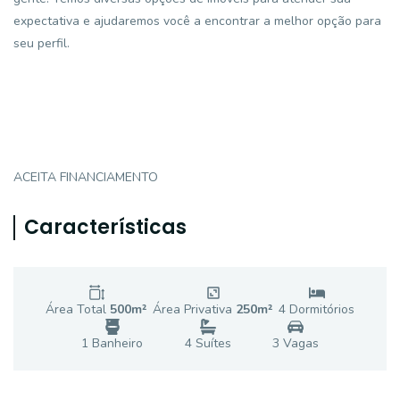
expectativa e ajudaremos você a encontrar a melhor opção para
seu perfil.
ACEITA FINANCIAMENTO
Características
Área Total
500
m²
Área Privativa
250
m²
4
Dormitório
s
1
Banheiro
4
Suíte
s
3
Vaga
s