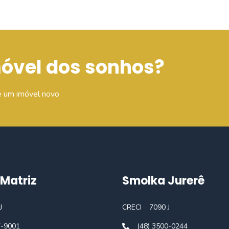
móvel dos sonhos?
e um imóvel novo
Matriz
Smolka Jurerê
J
CRECI
7090 J
7-9001
(48) 3500-0244