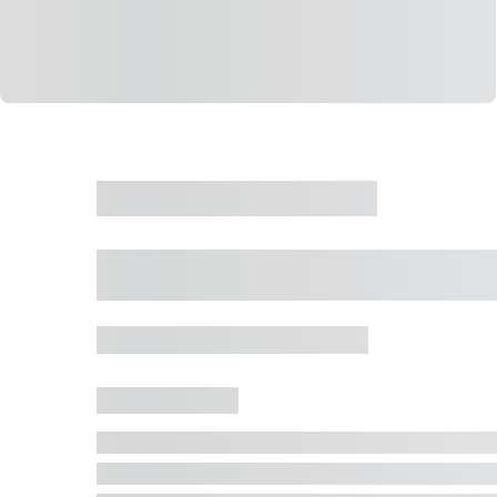
CASA
VENDA
CÓD: 19327
Casa 5 Dormitórios 
Jurerê Internacional, Florianópolis - SC