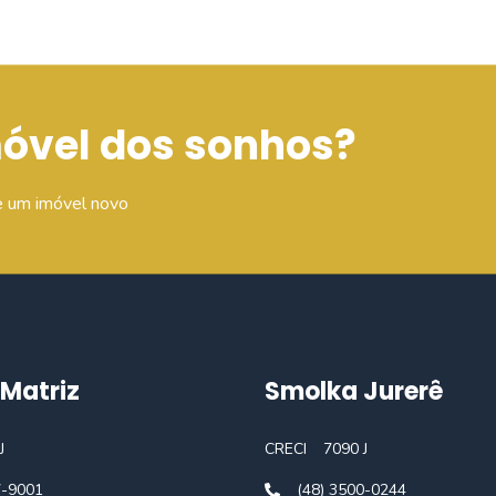
móvel dos sonhos?
e um imóvel novo
Matriz
Smolka Jurerê
J
CRECI
7090 J
7-9001
(48) 3500-0244