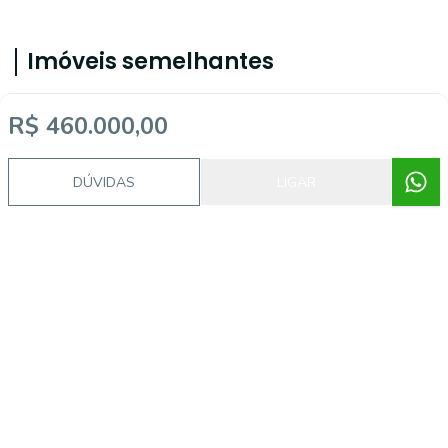
Imóveis semelhantes
R$ 460.000,00
56361
DÚVIDAS
LIGAR
Centro, Florianópolis - SC
R$ 860.000,00
R