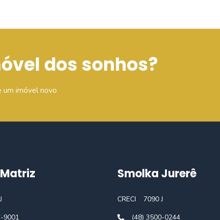
móvel dos sonhos?
e um imóvel novo
Matriz
Smolka Jurerê
J
CRECI
7090 J
7-9001
(48) 3500-0244