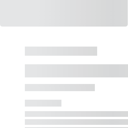
CASA
VENDA
CÓD: 19327
Casa 5 Dormitórios 
Jurerê Internacional, Florianópolis - SC