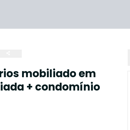
órios mobiliado em
egiada + condomínio