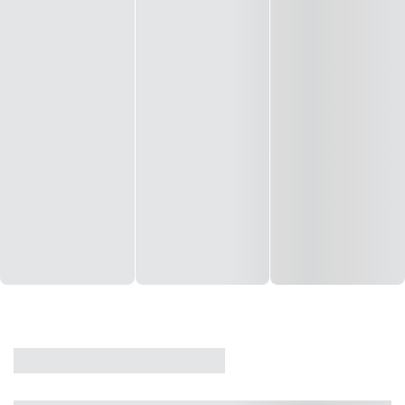
CASA
VENDA
CÓD: 19327