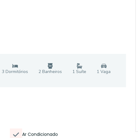
3
Dormitório
s
2
Banheiro
s
1
Suíte
1
Vaga
Ar Condicionado