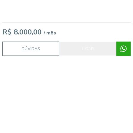
R$ 8.000,00
/ mês
Video do imóvel
DÚVIDAS
LIGAR
Imóveis semelhantes
57671