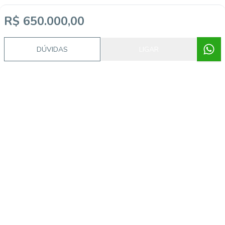
R$ 650.000,00
DÚVIDAS
LIGAR
Video do imóvel
Imóveis semelhantes
20555