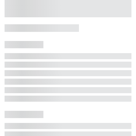
Casa 5 Dormitórios e Jacuzzi -
Jurerê
Jurerê Internacional, Florianópolis - SC