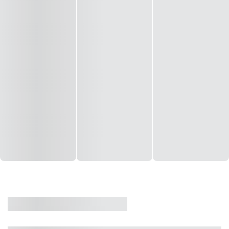
CASA
VENDA
CÓD: 19327