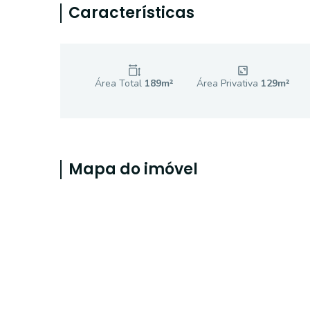
Características
Área Total
189
m²
Área Privativa
129
m²
Mapa do imóvel