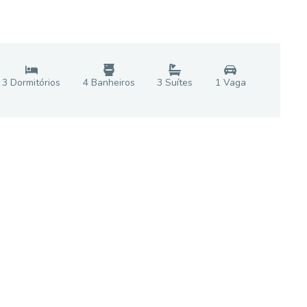
3
Dormitório
s
4
Banheiro
s
3
Suíte
s
1
Vaga