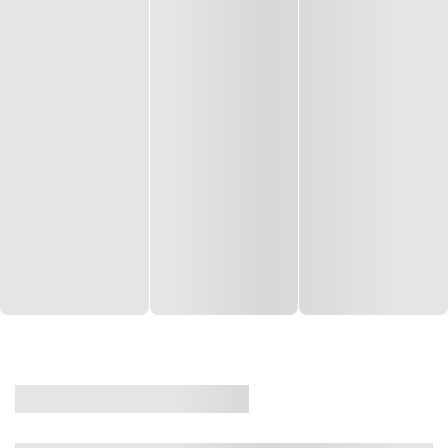
CASA
VENDA
CÓD: 19327