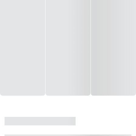
CASA
VENDA
CÓD: 19327