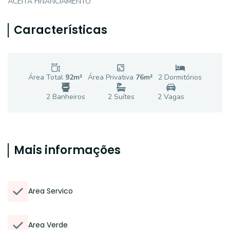
ACEITA FINANCIAMENTO
Características
Área Total
92
m²
Área Privativa
76
m²
2
Dormitório
s
2
Banheiro
s
2
Suíte
s
2
Vaga
s
Mais informações
Area Servico
Area Verde