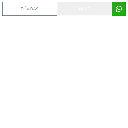
DÚVIDAS
LIGAR
Imóveis semelhantes
56956