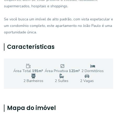
supermercados, hospitais e shoppings.
Se você busca um imóvel de alto padrão, com vista espetacular e
um condomínio completo, este apartamento no João Paulo é uma
oportunidade única.
Características
Área Total
191
m²
Área Privativa
121
m²
2
Dormitório
s
2
Banheiro
s
2
Suíte
s
2
Vaga
s
Mapa do imóvel