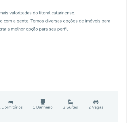
ais valorizadas do litoral catarinense.
o com a gente. Temos diversas opções de imóveis para
ar a melhor opção para seu perfil.
2
Dormitório
s
1
Banheiro
2
Suíte
s
2
Vaga
s