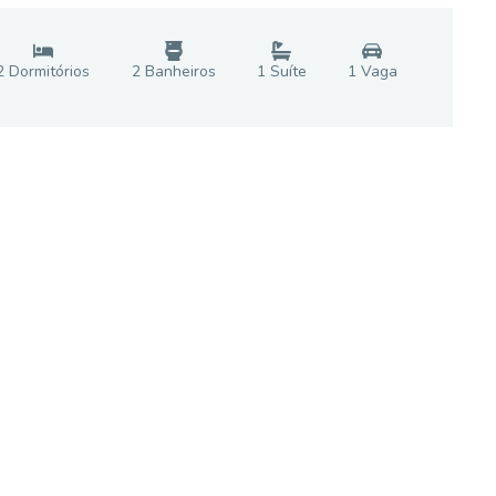
2
Dormitório
s
2
Banheiro
s
1
Suíte
1
Vaga