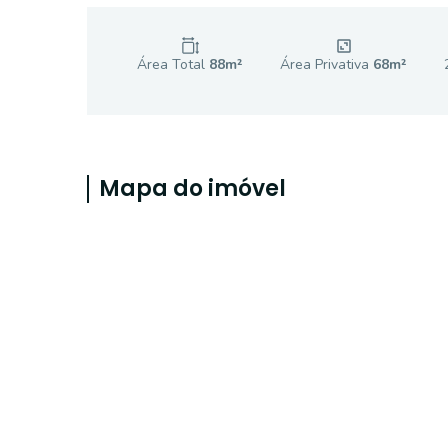
Área Total
88
m²
Área Privativa
68
m²
Mapa do imóvel