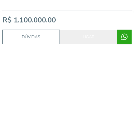
R$ 1.100.000,00
Video do imóvel
DÚVIDAS
LIGAR
Imóveis semelhantes
55526