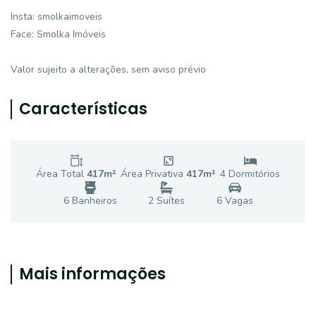
Insta: smolkaimoveis
Face: Smolka Imóveis
Valor sujeito a alterações, sem aviso prévio
Características
Área Total
417
m²
Área Privativa
417
m²
4
Dormitório
s
6
Banheiro
s
2
Suíte
s
6
Vaga
s
Mais informações