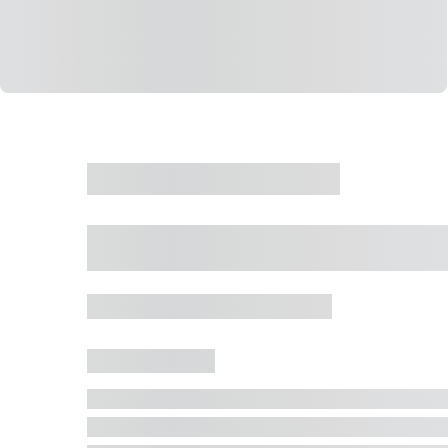
CASA
VENDA
CÓD: 19327
Casa 5 Dormitórios 
Jurerê Internacional, Florianópolis - SC