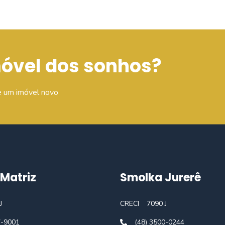
móvel dos sonhos?
e um imóvel novo
Matriz
Smolka Jurerê
J
CRECI
7090 J
7-9001
(48) 3500-0244