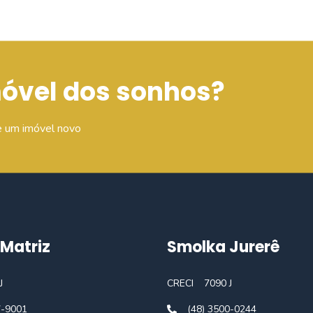
móvel dos sonhos?
e um imóvel novo
Matriz
Smolka Jurerê
J
CRECI
7090 J
7-9001
(48) 3500-0244