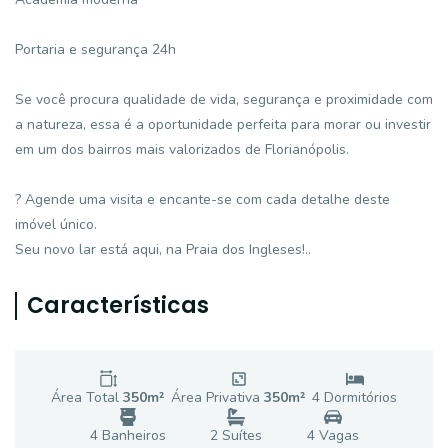
Portaria e segurança 24h
Se você procura qualidade de vida, segurança e proximidade com
a natureza, essa é a oportunidade perfeita para morar ou investir
em um dos bairros mais valorizados de Florianópolis.
? Agende uma visita e encante-se com cada detalhe deste
imóvel único.
Seu novo lar está aqui, na Praia dos Ingleses!..
Características
Área Total
350
m²
Área Privativa
350
m²
4
Dormitório
s
4
Banheiro
s
2
Suíte
s
4
Vaga
s