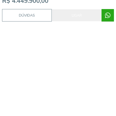
R$ 4.449.900,00
DÚVIDAS
LIGAR
Imóveis semelhantes
57418