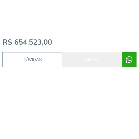
R$ 654.523,00
Video do imóvel
DÚVIDAS
LIGAR
Imóveis semelhantes
55661