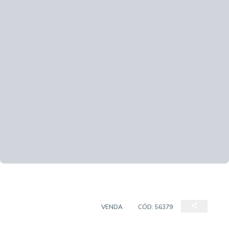
CASA EM CONDOMINIO
VENDA
CÓD:
56379