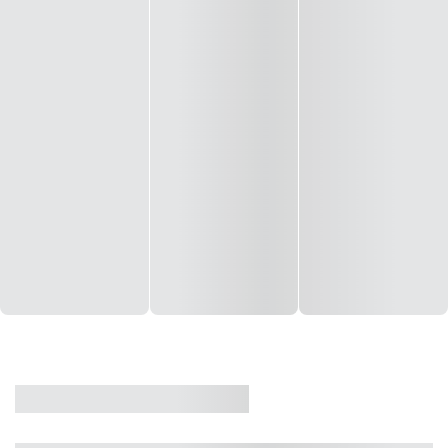
CASA
VENDA
CÓD: 19327