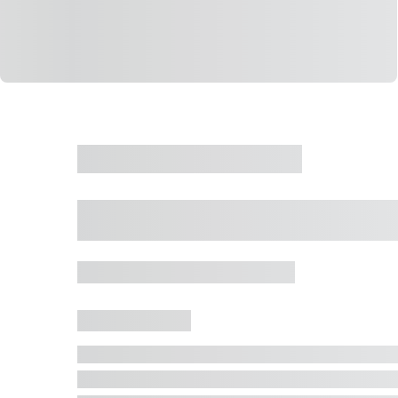
CASA
VENDA
CÓD: 19327
Casa 5 Dormitórios 
Jurerê Internacional, Florianópolis - SC