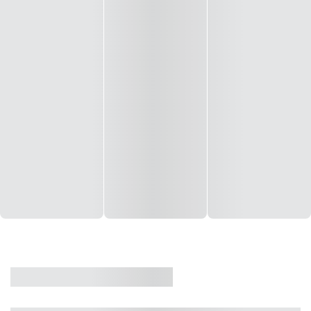
CASA
VENDA
CÓD: 19327