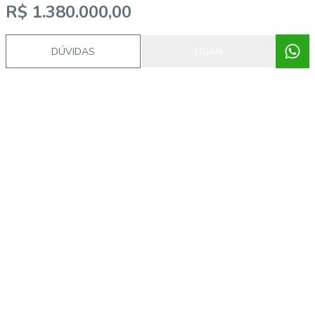
R$ 1.380.000,00
DÚVIDAS
LIGAR
Video do imóvel
Imóveis semelhantes
56706