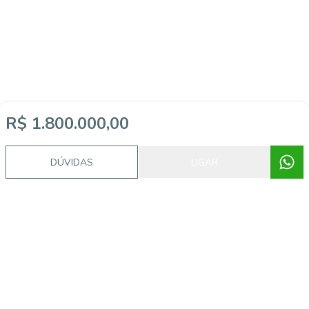
R$ 1.800.000,00
Video do imóvel
DÚVIDAS
LIGAR
Imóveis semelhantes
54548