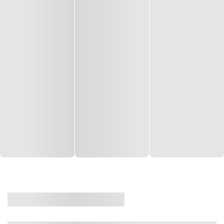
CASA
VENDA
CÓD: 19327