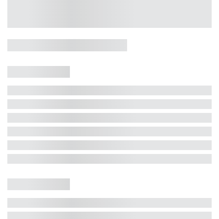
Casa 5 Dormitórios e Jacuzzi -
Jurerê
Jurerê Internacional, Florianópolis - SC