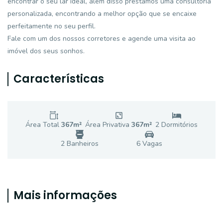
encontrar o seu lar ideal, além disso prestamos uma consultoria
personalizada, encontrando a melhor opção que se encaixe
perfeitamente no seu perfil.
Fale com um dos nossos corretores e agende uma visita ao
imóvel dos seus sonhos.
Características
Área Total
367
m²
Área Privativa
367
m²
2
Dormitório
s
2
Banheiro
s
6
Vaga
s
Mais informações