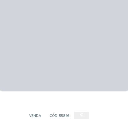
CASAS
VENDA
CÓD:
55846