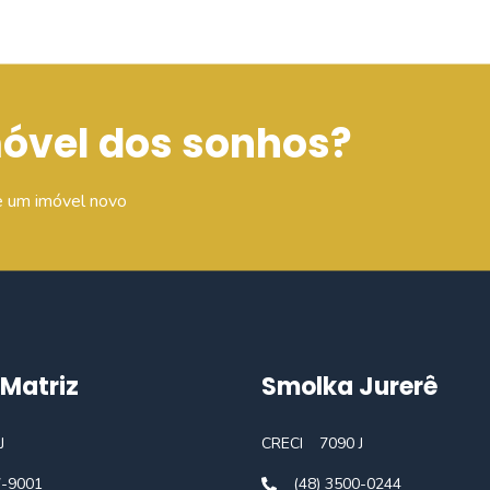
móvel dos sonhos?
e um imóvel novo
Matriz
Smolka Jurerê
J
CRECI
7090 J
7-9001
(48) 3500-0244