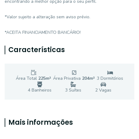
encontrando a melhor opção para o seu perfil.
*Valor sujeito a alteração sem aviso prévio.
*ACEITA FINANCIAMENTO BANCÁRIO!
Características
Área Total
225
m²
Área Privativa
204
m²
3
Dormitório
s
4
Banheiro
s
3
Suíte
s
2
Vaga
s
Mais informações