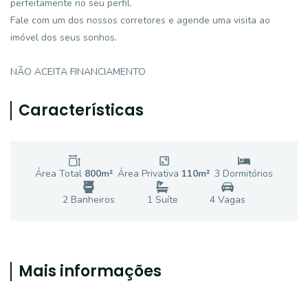
perfeitamente no seu perfil.
Fale com um dos nossos corretores e agende uma visita ao
imóvel dos seus sonhos.
NÃO ACEITA FINANCIAMENTO
Características
Área Total
800
m²
Área Privativa
110
m²
3
Dormitório
s
2
Banheiro
s
1
Suíte
4
Vaga
s
Mais informações