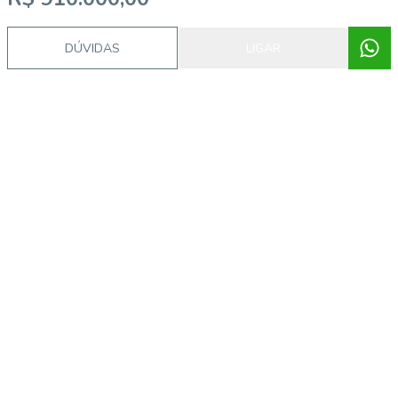
DÚVIDAS
LIGAR
Video do imóvel
Imóveis semelhantes
57545