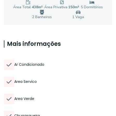
Área Total
438
m²
Área Privativa
150
m²
5
Dormitório
s
2
Banheiro
s
1
Vaga
Mais informações
Ar Condicionado
Area Servico
Area Verde
Churrasqueira