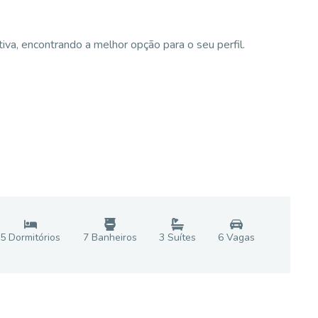
va, encontrando a melhor opção para o seu perfil.
5
Dormitório
s
7
Banheiro
s
3
Suíte
s
6
Vaga
s