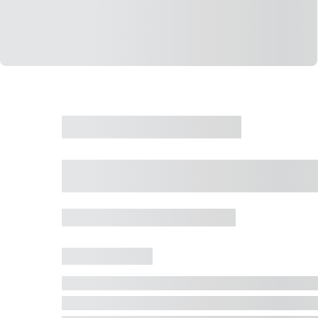
CASA
VENDA
CÓD: 19327
Casa 5 Dormitórios 
Jurerê Internacional, Florianópolis - SC