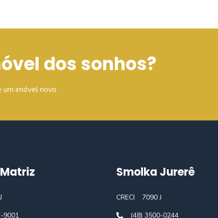
móvel dos sonhos?
e um imóvel novo
Matriz
Smolka Jurerê
J
CRECI
7090 J
7-9001
(48) 3500-0244