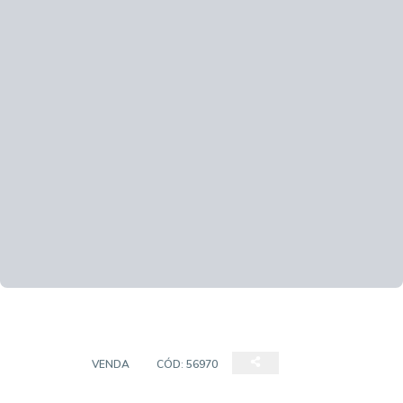
CASAS
VENDA
CÓD:
56970