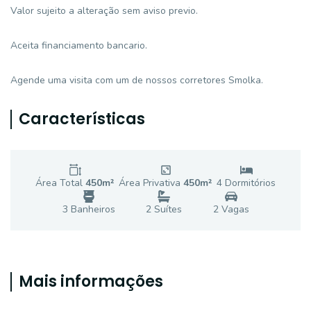
Valor sujeito a alteração sem aviso previo.
Aceita financiamento bancario.
Agende uma visita com um de nossos corretores Smolka.
Características
Área Total
450
m²
Área Privativa
450
m²
4
Dormitório
s
3
Banheiro
s
2
Suíte
s
2
Vaga
s
Mais informações