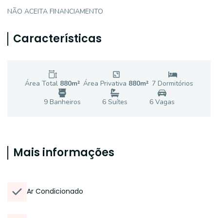
NÃO ACEITA FINANCIAMENTO
Características
Área Total
880
m²
Área Privativa
880
m²
7
Dormitório
s
9
Banheiro
s
6
Suíte
s
6
Vaga
s
Mais informações
Ar Condicionado