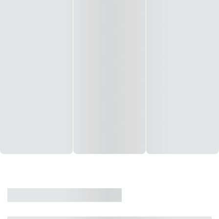
CASA
VENDA
CÓD: 19327