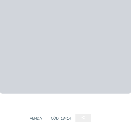
CASAS
VENDA
CÓD:
18414