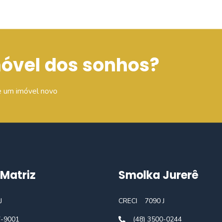
móvel dos sonhos?
e um imóvel novo
Matriz
Smolka Jurerê
J
CRECI
7090 J
7-9001
(48) 3500-0244