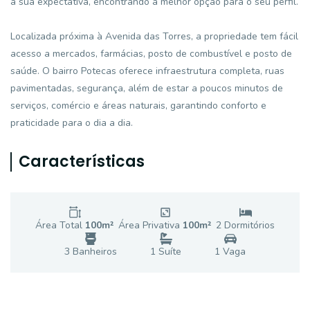
a sua expectativa, encontrando a melhor opção para o seu perfil.
Localizada próxima à Avenida das Torres, a propriedade tem fácil
acesso a mercados, farmácias, posto de combustível e posto de
saúde. O bairro Potecas oferece infraestrutura completa, ruas
pavimentadas, segurança, além de estar a poucos minutos de
serviços, comércio e áreas naturais, garantindo conforto e
praticidade para o dia a dia.
Características
Área Total
100
m²
Área Privativa
100
m²
2
Dormitório
s
3
Banheiro
s
1
Suíte
1
Vaga